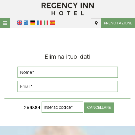
≡
PRENOTAZIONE
HOME
POSIZIONE
Elimina i tuoi dati
ALLOGGIO
SERVIZI
GALLERIA
CANCELLARE